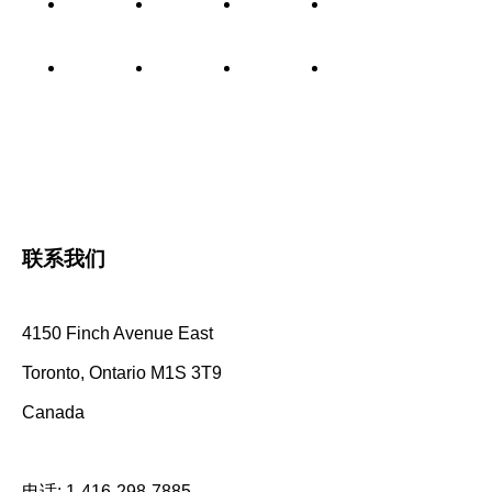
联系我们
4150 Finch Avenue East
Toronto, Ontario M1S 3T9
Canada
电话:
1-416-298-7885