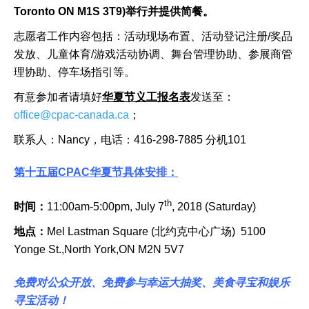
Toronto ON M1S 3T9)举行并提供简餐。
志愿者工作内容包括：活动现场布置、活动登记注册/奖品
发放、儿童体育/游戏活动协调、舞台管理协助、参展商管
理协助、停车场指引等。
有意参加者请填好
华夏节义工报名表
发送至：
office@cpac-canada.ca
；
联系人：Nancy，电话：416-298-7885 分机101
第十五届
CPAC华夏节具体安排：
th
时间：
11:00am-5:00pm, July 7
, 2018 (Saturday)
地点：
Mel Lastman Square (北约克中心广场) 5100
Yonge St.,North York,ON M2N 5V7
免费对公众开放、免费参与幸运大抽奖、
美食寻宝和娱乐
寻宝活动！