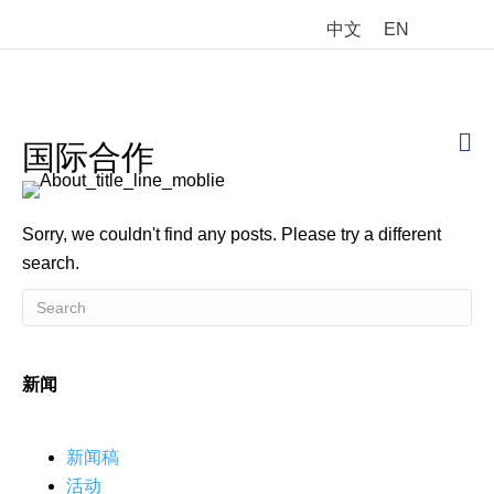
中文
EN
M
国际合作
Sorry, we couldn't find any posts. Please try a different
search.
新闻
新闻稿
活动