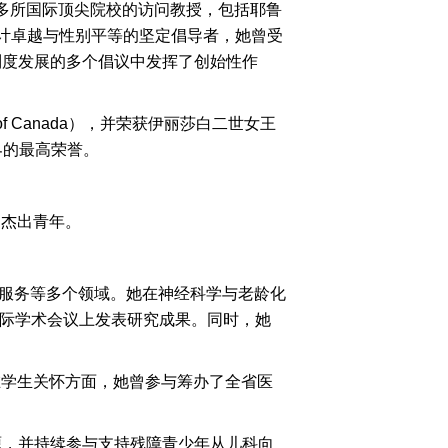
担任多所国际顶尖院校的访问教授，包括耶鲁
设计卓越与性别平等的坚定倡导者，她曾受
制度发展的多个倡议中发挥了创始性作
er of Canada），并荣获伊丽莎白二世女王
筑界的最高荣誉。
的杰出青年。
社区服务等多个领域。她在神经科学与老龄化
并在国际学术会议上发表研究成果。同时，她
。在学生关怀方面，她曾参与筹办了全省医
资源，并持续参与支持残障青少年从儿科向