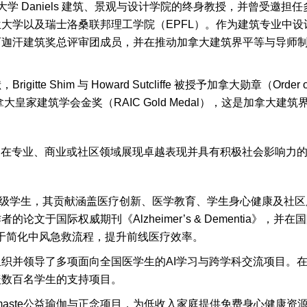
多大学 Daniels 建筑、景观与设计学院的终身教授，并曾受邀
大学以及瑞士洛桑联邦理工学院（EPFL）。作为建筑专业中
阿迦汗建筑奖总评审团成员，并在推动加拿大建筑界平等与导师
te Shim 与 Howard Sutcliffe 被授予加拿大勋章（Ord
大皇家建筑学会金奖（RAIC Gold Medal），这是加拿大建
下，在专业、商业或社区领域展现卓越表现并具有积极社会影响力
院三年级学生，其贡献涵盖医疗创新、医学教育、学生身心健康及
文于国际权威期刊《Alzheimer’s & Dementia》，
致力于简化中风急救流程，提升前线医疗效率。
，组织并领导了多项面向全国医学生的AI学习与跨学科交流项目
盖数百名学生的支持项目。
Namaste公益瑜伽与正念项目，为低收入家庭提供免费身心健康