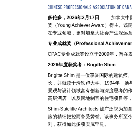
多伦多，2026
年2
月17
日
—— 加拿大中国专
奖（Young Achiever Awa
在专业领域，更对加拿大社会产生深远意
专业成就奖（Professional Achievemen
CPAC专业成就奖设立于2009年，
2026
年度获奖者：Brigitte Shim
Brigitte Shim 是一位享誉国
长，并就读于滑铁卢大学。1994年，她与合伙人兼丈
景观与设计领域富有创新与深度思考的
高层酒店，以及因地制宜的住宅项目等
Shim-Sutcliffe Archite
验的精细把控而备受赞誉。该事务所至今
列，获得如此多项实属罕见。