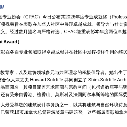
业协会（CPAC）今日公布其2026年度专业成就奖（Professional
rd）得主。该两项殊荣旨在表彰在加华人社区中展现卓越成就、领导力与
义。经过数月提名与严格评选，CPAC隆重表彰本年度两位卓
t Award
）
旨在表彰在各自专业领域取得卓越成就并在社区中发挥榜样作用的移
际的建筑师、教育家，以及建筑领域多元与共容理念的积极倡导者。她
夫 Howard Sutcliffe 共同创立了 Shim-Sutcliffe 
作品而闻名，其项目涵盖艺术画廊与宗教空间（包括道教庙宇与
，还有受来自香港、檀香山、莫斯科及法国阿尔卑斯等地的国际
cts 被广泛视为加拿大最受尊敬的建筑设计事务所之一，以其将建筑与自
已荣获16项加拿大总督建筑奖章与建筑奖，这些都属表彰加拿