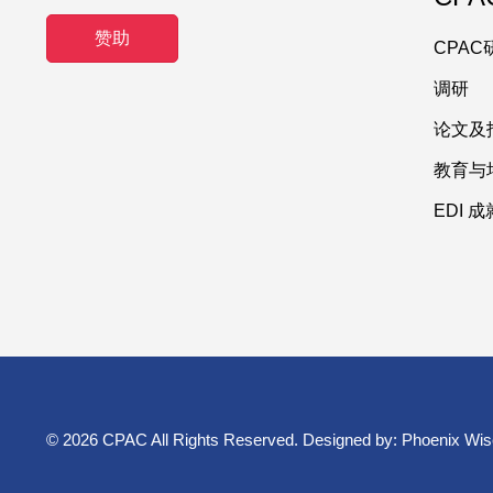
赞助
CPA
调研
论文及
教育与
EDI 
© 2026 CPAC All Rights Reserved. Designed by:
Phoenix Wis