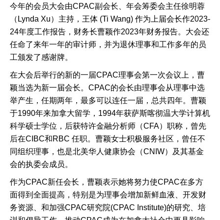
今年的会员大会由CPAC副会长、年会筹委会主任徐明蓉
（Lynda Xu）主持，王体 (Ti Wang) 作为上届会长作2023-
24年度工作报告，财务长曹颖作2023年财务报告。大会还
任命了来年一年的审计师，并为退休理事和工作多年的员
工颁发了感谢牌。
在大会后举行的新的一届CPAC理事会第一次会议上，曹
颖当选为新一届会长。CPAC的会长由理事会从理事中选
举产生，任期两年，最多可以连任一届，总共四年。曹颖
于1990年来加拿大留学，1994年获萨斯喀彻温大学计算机
科学硕士学位，后获特许金融分析师（CFA）职称，曾先
后在CIBC和RBC 任职。曹颖女士积极服务社区，曾任不
同组织理事，也是北美华人健康协会（CNIW）及其基金
会的执委会成员。
作为CPAC新任会长，曹颖表示她将努力使CPAC在多方
面得到全面提高，特别是为理事会增加新鲜血液、开发财
务资源、和加强CPAC研究院(CPAC Institute)的研究、培