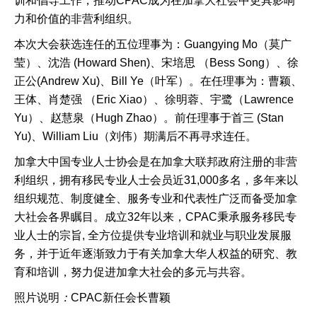
训和倡导工作，推动CPAC成为在加拿大社会中更具影响
力和价值的非营利组织。
本次大会获选连任的五位理事为：Guangying Mo（莫广
莹）、沈浩 (Howard Shen)、宋培思 （Bess Song）、徐
正公(Andrew Xu)、Bill Ye（叶军）。在任理事为：曹颖、
王体、肖楚强 （Eric Xiao）、徐明蓉、宇鹭（Lawrence
Yu）、赵慧泉（Hugh Zhao）。前任理事于首三 (Stan
Yu)、William Liu（刘伟）期满后不再寻求连任。
加拿大中国专业人士协会是在加拿大联邦政府注册的非营
利组织，拥有移民专业人士会员近31,000多名，多年来以
组织规范、制度健全、服务专业和代表性广泛而备受加拿
大社会各界瞩目。成立32年以来，CPAC秉承服务移民专
业人士的宗旨, 全方位提供专业培训和就业与职业发展服
务，并于近年逐渐致力于有关加拿大华人权益的研究、教
育和培训，努力促进加拿大社会的多元与共容。
照片说明
：
CPAC新任会长曹颖