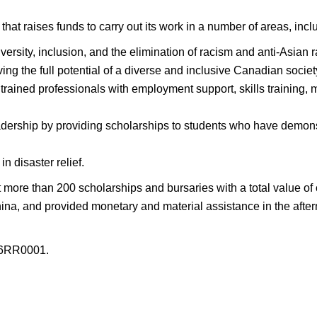
hat raises funds to carry out its work in a number of areas, incl
versity, inclusion, and the elimination of racism and anti-Asian
ving the full potential of a diverse and inclusive Canadian societ
 trained professionals with employment support, skills training,
ership by providing scholarships to students who have demonstr
n disaster relief.
 more than 200 scholarships and bursaries with a total value of 
hina, and provided monetary and material assistance in the afterm
26RR0001.