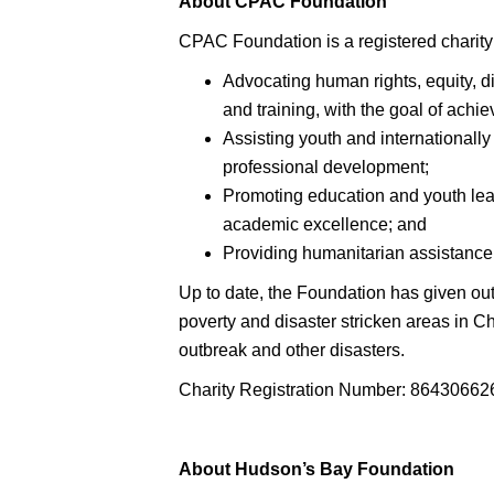
About CPAC Foundation
CPAC Foundation is a registered charity t
Advocating human rights, equity, di
and training, with the goal of achie
Assisting youth and internationally
professional development;
Promoting education and youth lead
academic excellence; and
Providing humanitarian assistance i
Up to date, the Foundation has given out
poverty and disaster stricken areas in C
outbreak and other disasters.
Charity Registration Number: 8643066
About Hudson’s Bay Foundation