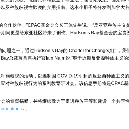
件以及种族歧视性欺凌的实用指南。这本小册子将分发到加拿大
y基金会的合作伙伴，”CPAC基金会会长王体先生说。 “反亚裔种
大流行期间更是给东亚社区带来了创伤。Hudson’s Bay基金会
一，通过Hudson’s Bay的 Charter for Chang
’s Bay总裁兼首席执行官Iain Nairn说,“鉴于近期反亚裔种
反种族歧视的活动，以遏制因 COVID-19引起的反亚裔种族主
应对种族歧视行为的系列教育研讨会。该信息手册将是CPAC
 Bay基金会的慷慨捐赠，并将继续致力于促进种族平等和建设一个
oundation.ca
。