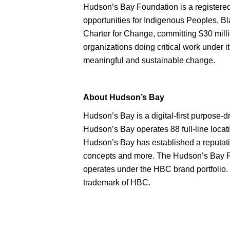
Hudson’s Bay Foundation is a registered
opportunities for Indigenous Peoples, 
Charter for Change, committing $30 milli
organizations doing critical work under i
meaningful and sustainable change.
About Hudson’s Bay
Hudson’s Bay is a digital-first purpose-dr
Hudson’s Bay operates 88 full-line loca
Hudson’s Bay has established a reputatio
concepts and more. The Hudson’s Bay R
operates under the HBC brand portfolio.
trademark of HBC.