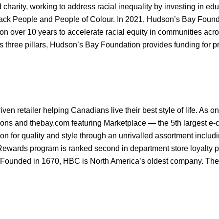
 charity, working to address racial inequality by investing in
Black People and People of Colour. In 2021, Hudson’s Bay Foun
on over 10 years to accelerate racial equity in communities acr
ts three pillars, Hudson’s Bay Foundation provides funding for p
iven retailer helping Canadians live their best style of life. As o
tions and thebay.com featuring Marketplace — the 5th largest 
n for quality and style through an unrivalled assortment includ
ewards program is ranked second in department store loyalty
 Founded in 1670, HBC is North America’s oldest company. The s