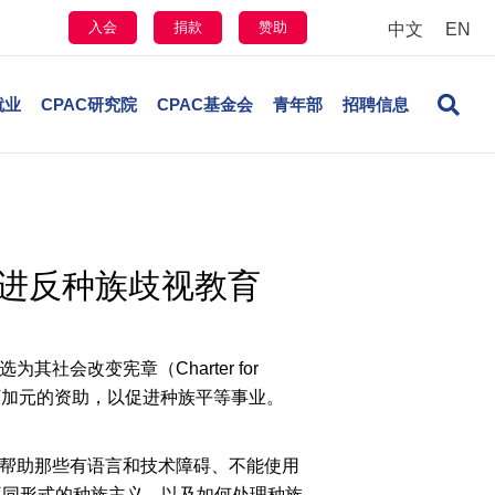
入会
捐款
赞助
中文
EN
就业
CPAC研究院
CPAC基金会
青年部
招聘信息
手推进反种族歧视教育
其社会改变宪章（Charter for
0万加元的资助，以促进种族平等事业。
以帮助那些有语言和技术障碍、不能使用
不同形式的种族主义，以及如何处理种族