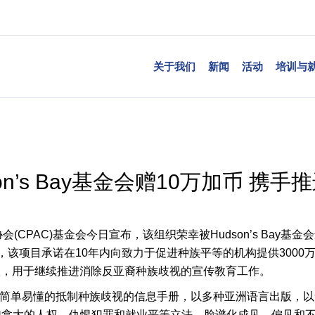
关于我们
新闻
活动
培训与
on’s Bay基金会赠10万加币 携
PAC)基金会今日宣布，该组织荣幸被Hudson’s Bay基金会选为
一，该项目承诺在10年内向致力于促进种族平等的机构提供300
专款，用于继续推进消除反亚裔种族歧视的宣传教育工作。
本简单易懂的抵制种族歧视的信息手册，以多种亚洲语言出版，
加拿大的人权、仇恨犯罪和就业平等立法，脸谱化成见、偏见和