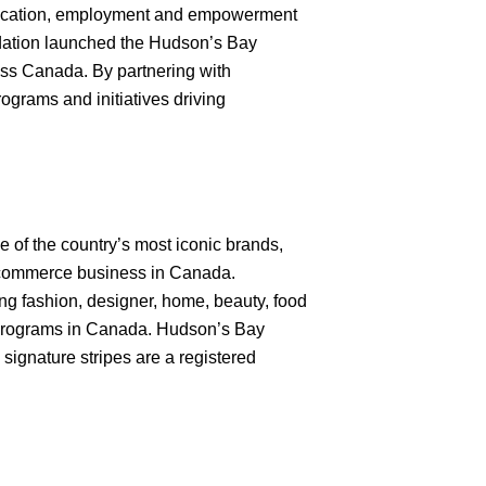
 education, employment and empowerment
dation launched the Hudson’s Bay
oss Canada. By partnering with
rograms and initiatives driving
ne of the country’s most iconic brands,
e-commerce business in Canada.
ing fashion, designer, home, beauty, food
 programs in Canada. Hudson’s Bay
ignature stripes are a registered