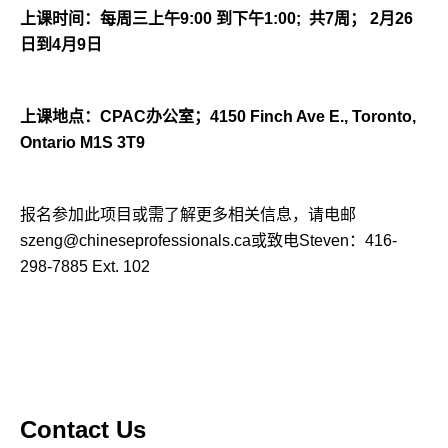
上课时间：每周三上午
9:00
到下午
1:00;
共
7
周；
2
月
26
日到
4
月
9
日
上课地点：
CPAC
办公室；
4150
Finch Ave E., Toronto,
Ontario M1S 3T9
报名参加此项目或需了解更多相关信息，请电邮
szeng@chineseprofessionals.ca
或致电
Steven
：
416-
298-7885 Ext. 102
Contact Us