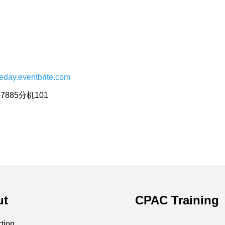
h
4eday.eventbrite.com
8-7885分机101
ut
CPAC Training
ction