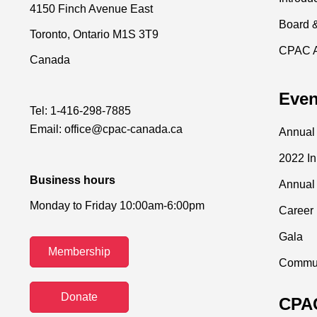
4150 Finch Avenue East
Board 
Toronto, Ontario M1S 3T9
CPAC 
Canada
Even
Tel:
1-416-298-7885
Email:
office@cpac-canada.ca
Annual
2022 I
Business hours
Annual
Monday to Friday 10:00am-6:00pm
Career 
Gala
Membership
Commun
Donate
CPAC