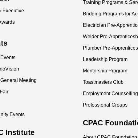
Training Programs & Ser
& Executive
Bridging Programs for Ac
Awards
Electrician Pre-Apprenti
Welder Pre-Apprenticesh
ts
Plumber Pre-Apprentices
 Events
Leadership Program
nnoVision
Mentorship Program
 General Meeting
Toastmasters Club
Fair
Employment Counselling
Professional Groups
ity Events
CPAC Foundati
 Institute
About CPAC Foundation