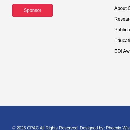
About C
Sponsor
Resear
Publica
Educati
EDI Aw
© 2026 CPAC All Rights Reserved. Designed by:
Phoenix Wis