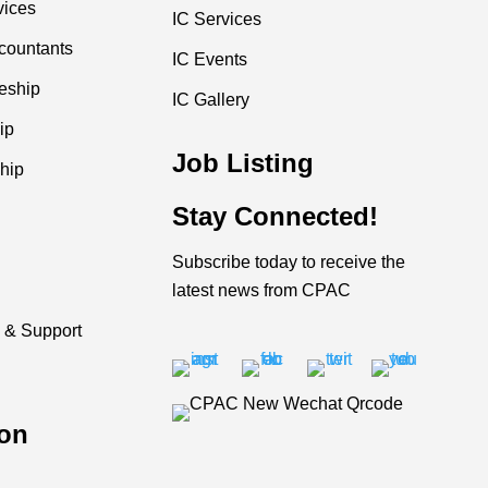
vices
IC Services
countants
IC Events
ceship
IC Gallery
ip
Job Listing
hip
Stay Connected!
Subscribe today to receive the
latest news from CPAC
 & Support
on