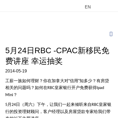
EN
M
5月24日RBC -CPAC新移民免
费讲座 幸运抽奖
2014-05-19
工薪一族如何理财？你在加拿大对“信用”知多少？有房贷
相关的问题吗？如何在
皇家银行开户免费获得
RBC
Ipad
？
Mini
月
日（周六）下午，让我们一起来倾听来自
皇家银
5
24
RBC
行的投资理财顾问，客户经理以及房屋贷款专家给我们带