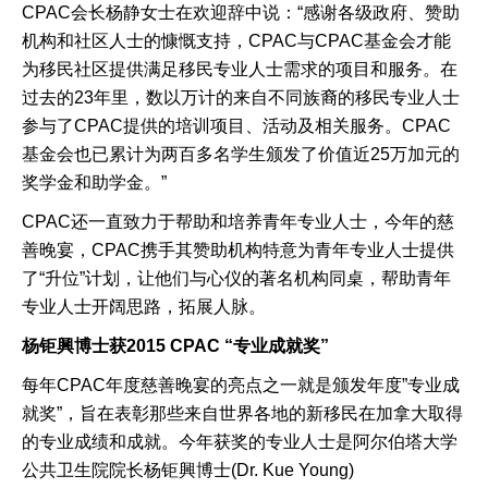
CPAC会长杨静女士在欢迎辞中说：“感谢各级政府、赞助
机构和社区人士的慷慨支持，CPAC与CPAC基金会才能
为移民社区提供满足移民专业人士需求的项目和服务。在
过去的23年里，数以万计的来自不同族裔的移民专业人士
参与了CPAC提供的培训项目、活动及相关服务。CPAC
基金会也已累计为两百多名学生颁发了价值近25万加元的
奖学金和助学金。”
CPAC还一直致力于帮助和培养青年专业人士，今年的慈
善晚宴，CPAC携手其赞助机构特意为青年专业人士提供
了“升位”计划，让他们与心仪的著名机构同桌，帮助青年
专业人士开阔思路，拓展人脉。
杨钜興博士获
2015 CPAC “
专业成就奖
”
每年CPAC年度慈善晚宴的亮点之一就是颁发年度”专业成
就奖”，旨在表彰那些来自世界各地的新移民在加拿大取得
的专业成绩和成就。今年获奖的专业人士是阿尔伯塔大学
公共卫生院院长杨钜興博士(Dr. Kue Young)