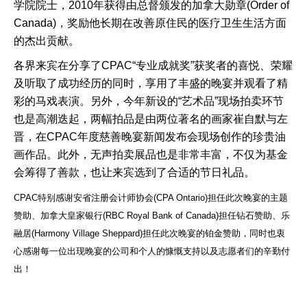
学院院士，2010年获得由总督颁发的加拿大勋章(Order of
Canada)，奖励他长期在改善原住民的医疗卫生生活方面
的杰出贡献。
各界来宾在分享了CPAC“专业成就奖”获奖者的喜悦、荣耀
及听取了成功经历的同时，享用了丰盛的晚宴并观看了精
彩的马戏表演。另外，今年新设的“艺术品”现场拍卖环节
也是高潮迭起，两幅拍品是由两位著名的画家崔自默与左
晋，在CPAC年度慈善晚宴新闻发布会现场创作的珍贵油
画作品。此外，无声拍卖展品也是非常丰富，不仅为基金
会筹得了善款，也让来宾选到了合适的节日礼品。
CPAC特别感谢安省注册会计师协会(CPA Ontario)担任此次晚宴的主题
赞助、加拿大皇家银行(RBC Royal Bank of Canada)担任钻石赞助、乐
融居(Harmony Village Sheppard)担任此次晚宴的铂金赞助，同时也衷
心感谢每一位出现晚宴的公司和个人的慷慨支持以及志愿者们的辛勤付
出！