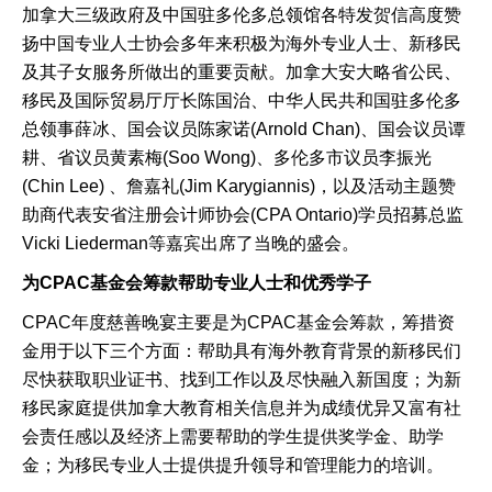
加拿大三级政府及中国驻多伦多总领馆各特发贺信高度赞
扬中国专业人士协会多年来积极为海外专业人士、新移民
及其子女服务所做出的重要贡献。加拿大安大略省公民、
移民及国际贸易厅厅长陈国治、中华人民共和国驻多伦多
总领事薛冰、国会议员陈家诺(Arnold Chan)、国会议员谭
耕、省议员黄素梅(Soo Wong)、多伦多市议员李振光
(Chin Lee) 、詹嘉礼(Jim Karygiannis)，以及活动主题赞
助商代表安省注册会计师协会(CPA Ontario)学员招募总监
Vicki Liederman等嘉宾出席了当晚的盛会。
为
CPAC
基金会筹款帮助专业人士和优秀学子
CPAC年度慈善晚宴主要是为CPAC基金会筹款，筹措资
金用于以下三个方面：帮助具有海外教育背景的新移民们
尽快获取职业证书、找到工作以及尽快融入新国度；为新
移民家庭提供加拿大教育相关信息并为成绩优异又富有社
会责任感以及经济上需要帮助的学生提供奖学金、助学
金；为移民专业人士提供提升领导和管理能力的培训。