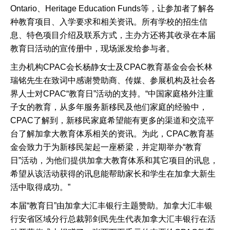
Ontario、Heritage Education Funds等，让参加者了解各
种教育项目、入学要求和相关资讯。所有学校的招生信
息、特色项目介绍及联系方式，主办方还将其收录在本届
教育日活动的宣传册中，现场派发给参与者。
主办机构CPAC会长杨静女士及CPAC教育基金会会长林
瑞铭先生在致词中感谢赞助商、传媒、参展机构及社会各
界人士对CPAC“教育日”活动的支持。“中国家庭格外注重
子女的教育，从多年服务新移民及他们家庭的经验中，
CPAC了解到，新移民家庭希望能有更多的渠道和交流平
台了解加拿大教育体系相关的资讯。为此，CPAC教育基
金会致力于为新移民架起一座桥梁，并定期举办“教育
日”活动，为他们提供加拿大教育体系和其它项目的讯息，
希望从该活动获得的讯息能帮助家长和学生在加拿大新生
活中取得成功。”
本届“教育日”由加拿大汇丰银行主题赞助。加拿大汇丰银
行安省区域分行总裁郭剑民先生代表加拿大汇丰银行在活